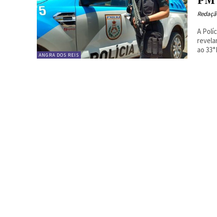
PM
Redaçã
A Polí
revela
ao 33°
ANGRA DOS REIS