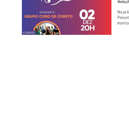
Redaçã
Na pró
Peixot
montad
CIDADES