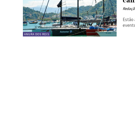
cam
Redaçã
Estão 
evento
ANGRA DOS REIS