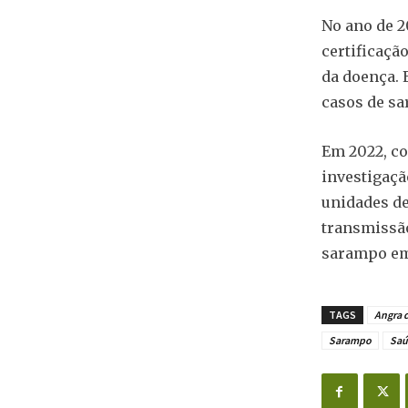
No ano de 2
certificaçã
da doença. 
casos de s
Em 2022, co
investigaçã
unidades de
transmissão
sarampo em 
TAGS
Angra d
Sarampo
Saú