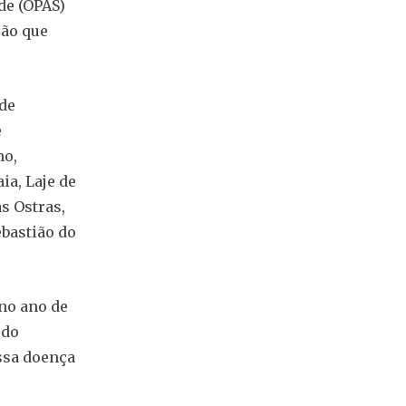
de (OPAS)
ção que
de
e
mo,
ia, Laje de
as Ostras,
ebastião do
no ano de
 do
ssa doença