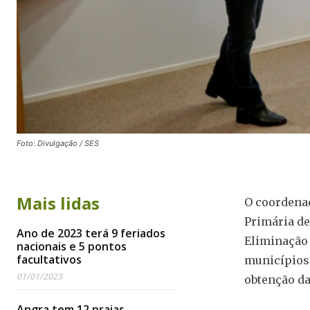
Foto: Divulgação / SES
Mais lidas
O coordenad
Primária de
Ano de 2023 terá 9 feriados
Eliminação 
nacionais e 5 pontos
facultativos
municípios 
01/01/2023
obtenção da
Angra tem 12 praias