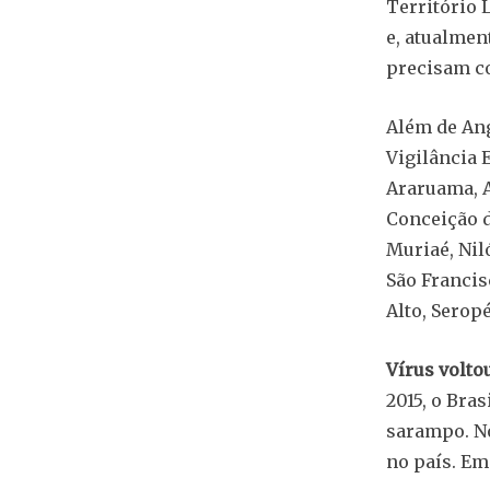
Território 
e, atualmen
precisam co
Além de Ang
Vigilância 
Araruama, A
Conceição d
Muriaé, Niló
São Francis
Alto, Seropé
Vírus volto
2015, o Bras
sarampo. No
no país. Em