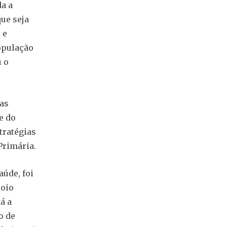
a a
ue seja
 e
opulação
 o
as
e do
tratégias
Primária.
aúde, foi
poio
á a
o de