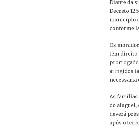
Diante da si
Decreto 12.
município q
conforme la
Os morador
têm direito
prorrogado 
atingidos t
necessária 
As famílias
do aluguel,
deverá pres
após o terc