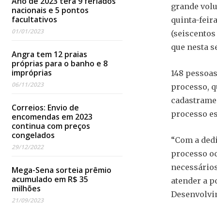
Ano de 2023 terá 9 feriados
grande volu
nacionais e 5 pontos
facultativos
quinta-feir
01/01/2023
(seiscentos
que nesta s
Angra tem 12 praias
próprias para o banho e 8
impróprias
148 pessoas
06/11/2023
processo, q
cadastramen
Correios: Envio de
processo es
encomendas em 2023
continua com preços
congelados
“Com a dedi
29/12/2022
processo oc
necessários
Mega-Sena sorteia prêmio
acumulado em R$ 35
atender a p
milhões
Desenvolvi
21/09/2023