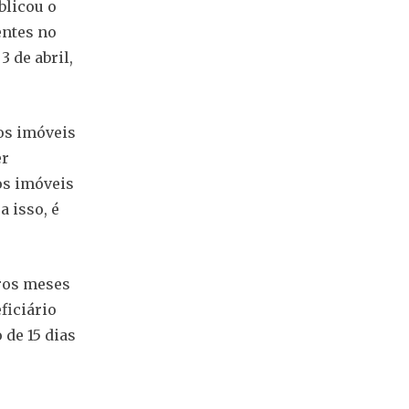
blicou o
entes no
 de abril,
os imóveis
er
os imóveis
 isso, é
iros meses
ficiário
 de 15 dias