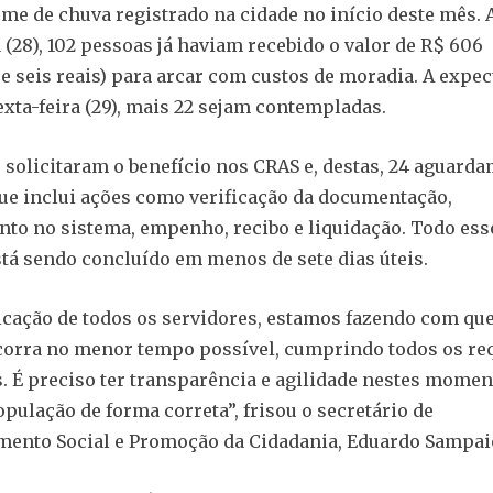
me de chuva registrado na cidade no início deste mês. A
a (28), 102 pessoas já haviam recebido o valor de R$ 606
 e seis reais) para arcar com custos de moradia. A expect
exta-feira (29), mais 22 sejam contempladas.
 solicitaram o benefício nos CRAS e, destas, 24 aguarda
ue inclui ações como verificação da documentação,
to no sistema, empenho, recibo e liquidação. Todo ess
tá sendo concluído em menos de sete dias úteis.
cação de todos os servidores, estamos fazendo com que
orra no menor tempo possível, cumprindo todos os req
. É preciso ter transparência e agilidade nestes momen
opulação de forma correta”, frisou o secretário de
mento Social e Promoção da Cidadania, Eduardo Sampai