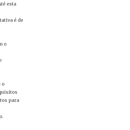
té esta
ativa é de
m o
e
 o
uisitos
tos para
o.