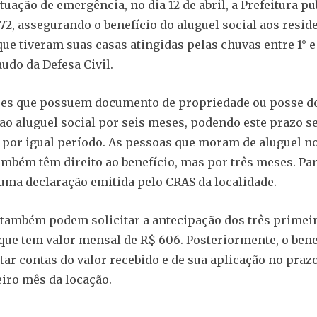
tuação de emergência, no dia 12 de abril, a Prefeitura pu
572, assegurando o benefício do aluguel social aos resid
ue tiveram suas casas atingidas pelas chuvas entre 1° e 3
udo da Defesa Civil.
es que possuem documento de propriedade ou posse d
 ao aluguel social por seis meses, podendo este prazo s
por igual período. As pessoas que moram de aluguel n
ambém têm direito ao benefício, mas por três meses. Para
uma declaração emitida pelo CRAS da localidade.
 também podem solicitar a antecipação dos três prime
 que tem valor mensal de R$ 606. Posteriormente, o bene
tar contas do valor recebido e de sua aplicação no prazo
eiro mês da locação.