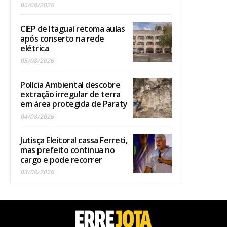
06/08/2026
CIEP de Itaguaí retoma aulas
após conserto na rede
elétrica
05/08/2026
Polícia Ambiental descobre
extração irregular de terra
em área protegida de Paraty
04/08/2026
Jutisça Eleitoral cassa Ferreti,
mas prefeito continua no
cargo e pode recorrer
03/08/2026