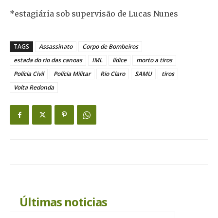
*estagiária sob supervisão de Lucas Nunes
TAGS
Assassinato
Corpo de Bombeiros
estada do rio das canoas
IML
lídice
morto a tiros
Polícia Civil
Polícia Militar
Rio Claro
SAMU
tiros
Volta Redonda
Últimas noticias