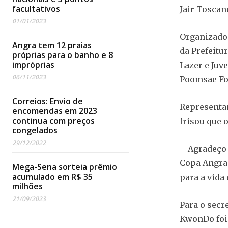
facultativos
Jair Toscano
01/01/2023
Organizado 
Angra tem 12 praias
da Prefeitu
próprias para o banho e 8
impróprias
Lazer e Juv
06/11/2023
Poomsae Fo
Correios: Envio de
Representan
encomendas em 2023
continua com preços
frisou que 
congelados
29/12/2022
– Agradeço 
Copa Angra 
Mega-Sena sorteia prêmio
acumulado em R$ 35
para a vida
milhões
21/09/2023
Para o secr
KwonDo foi