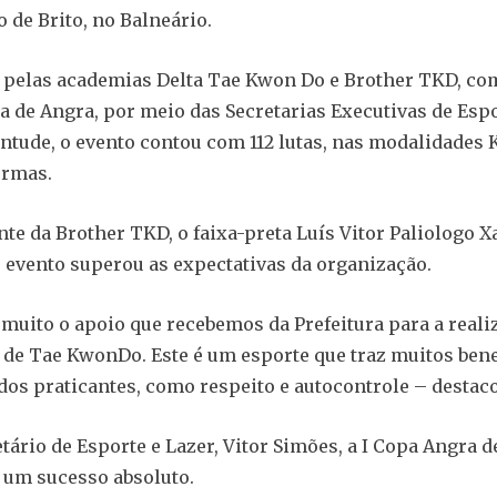
 de Brito, no Balneário.
pelas academias Delta Tae Kwon Do e Brother TKD, co
ra de Angra, por meio das Secretarias Executivas de Espo
entude, o evento contou com 112 lutas, nas modalidades 
rmas.
te da Brother TKD, o faixa-preta Luís Vitor Paliologo X
o evento superou as expectativas da organização.
muito o apoio que recebemos da Prefeitura para a realiz
de Tae KwonDo. Este é um esporte que traz muitos bene
 dos praticantes, como respeito e autocontrole – destacou
etário de Esporte e Lazer, Vitor Simões, a I Copa Angra d
 um sucesso absoluto.