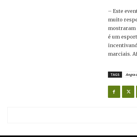
– Este even
muito respe
mostraram t
é um esport
incentivand
marciais. Af
TAGS
Angra d