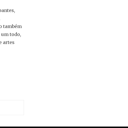
pantes,
a
do também
 um todo,
e artes