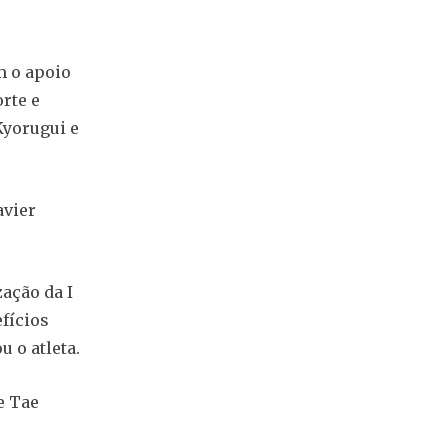
m o apoio
rte e
Kyorugui e
avier
ação da I
fícios
 o atleta.
e Tae