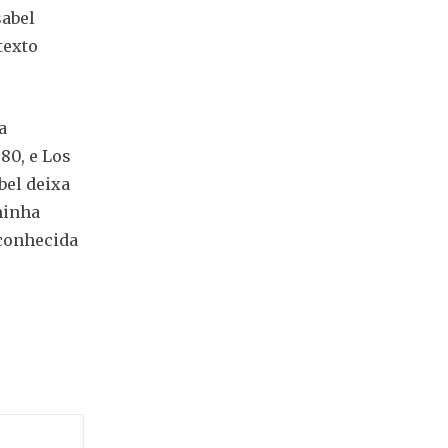
sabel
texto
a
80, e Los
bel deixa
minha
 conhecida