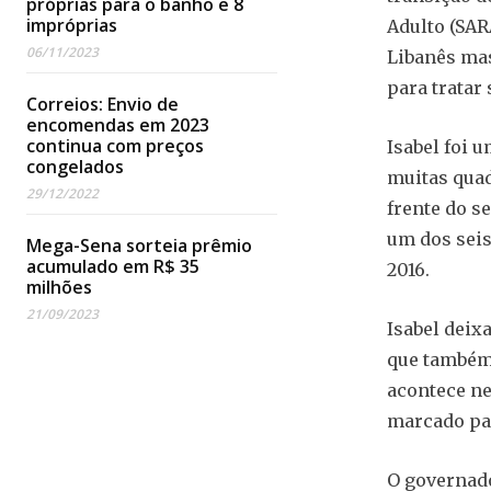
próprias para o banho e 8
impróprias
Adulto (SAR
06/11/2023
Libanês mas
para tratar
Correios: Envio de
encomendas em 2023
continua com preços
Isabel foi 
congelados
muitas quad
29/12/2022
frente do s
um dos seis 
Mega-Sena sorteia prêmio
acumulado em R$ 35
2016.
milhões
21/09/2023
Isabel deixa
que também 
acontece ne
marcado par
O governado