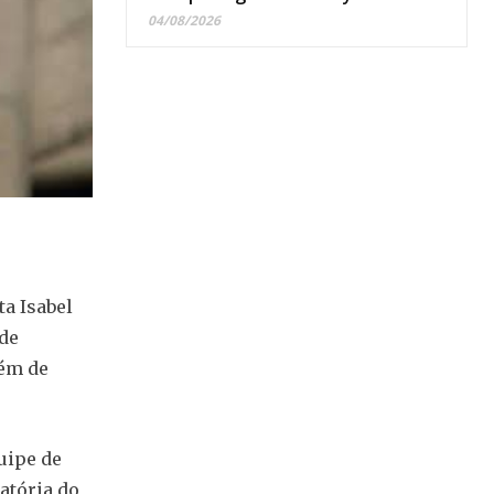
04/08/2026
ta Isabel
nde
lém de
uipe de
atória do