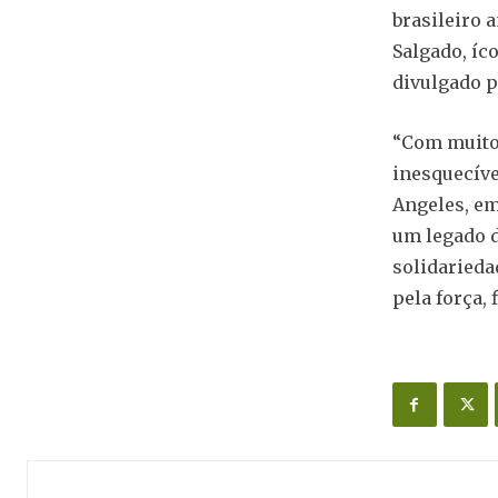
brasileiro 
Salgado, íc
divulgado p
“Com muito 
inesquecíve
Angeles, em
um legado d
solidarieda
pela força, 