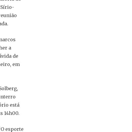
Sírio-
reunião
ada.
 marcos
her a
ávida de
neiro, em
Solberg,
enterro
ório está
s 14h00.
“O esporte