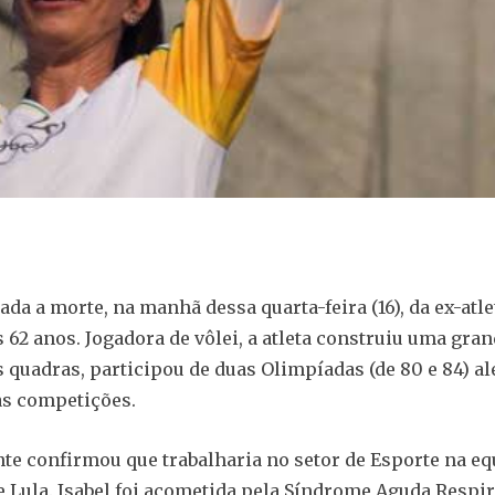
da a morte, na manhã dessa quarta-feira (16), da ex-atle
s 62 anos. Jogadora de vôlei, a atleta construiu uma gra
s quadras, participou de duas Olimpíadas (de 80 e 84) a
as competições.
e confirmou que trabalharia no setor de Esporte na eq
e Lula. Isabel foi acometida pela Síndrome Aguda Respir