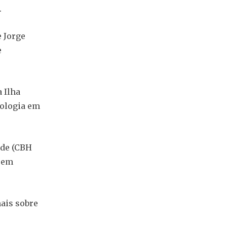
.
 Jorge
e
 Ilha
nologia em
nde (CBH
a em
ais sobre