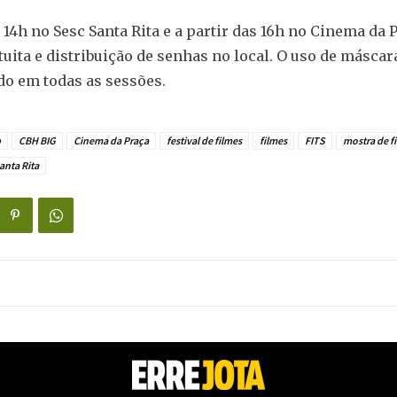
s 14h no Sesc Santa Rita e a partir das 16h no Cinema da
tuita e distribuição de senhas no local. O uso de máscar
o em todas as sessões.
p
CBH BIG
Cinema da Praça
festival de filmes
filmes
FITS
mostra de f
anta Rita