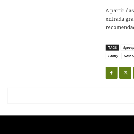
A partir da
entrada gra
recomendad
TAGS
Ageva
Paraty
Sesc S