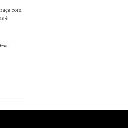
 Praça com
as é
ilmes