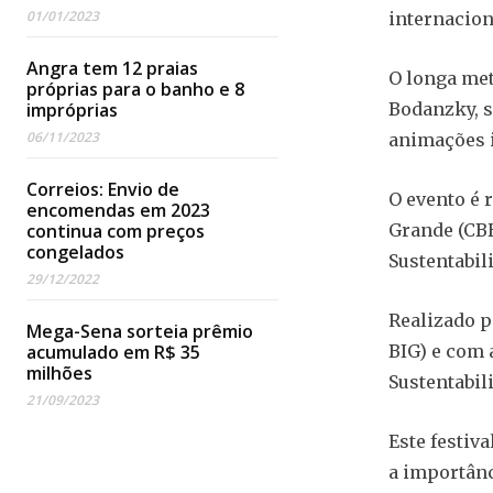
01/01/2023
internacion
Angra tem 12 praias
O longa me
próprias para o banho e 8
impróprias
Bodanzky, s
06/11/2023
animações i
Correios: Envio de
O evento é 
encomendas em 2023
continua com preços
Grande (CBH
congelados
Sustentabil
29/12/2022
Realizado p
Mega-Sena sorteia prêmio
acumulado em R$ 35
BIG) e com 
milhões
Sustentabil
21/09/2023
Este festiv
a importânc