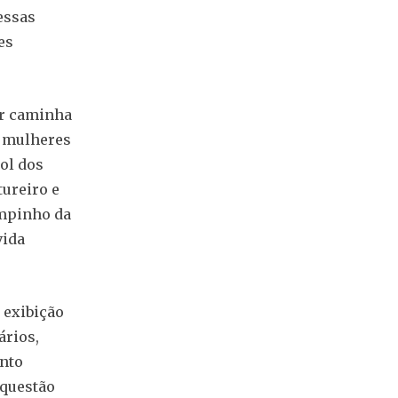
essas
es
or caminha
s mulheres
ol dos
tureiro e
ampinho da
vida
 exibição
ários,
ento
 questão