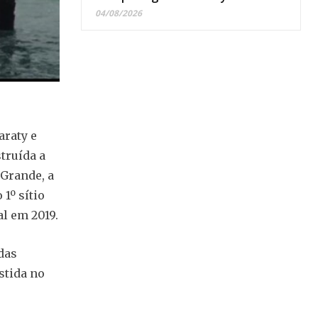
04/08/2026
araty e
truída a
 Grande, a
1º sítio
l em 2019.
das
stida no