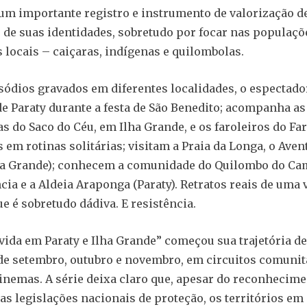
 um importante registro e instrumento de valorização d
 de suas identidades, sobretudo por focar nas populaçõ
s locais – caiçaras, indígenas e quilombolas.
sódios gravados em diferentes localidades, o espectad
de Paraty durante a festa de São Benedito; acompanha a
s do Saco do Céu, em Ilha Grande, e os faroleiros do Far
 em rotinas solitárias; visitam a Praia da Longa, o Aven
lha Grande); conhecem a comunidade do Quilombo do C
ia e a Aldeia Araponga (Paraty). Retratos reais de uma 
e é sobretudo dádiva. E resistência.
vida em Paraty e Ilha Grande” começou sua trajetória de
e setembro, outubro e novembro, em circuitos comunit
inemas. A série deixa claro que, apesar do reconhecim
as legislações nacionais de proteção, os territórios em