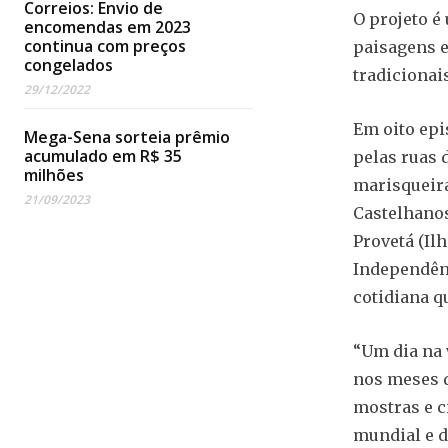
Correios: Envio de
O projeto é
encomendas em 2023
continua com preços
paisagens e
congelados
tradicionai
29/12/2022
Em oito epi
Mega-Sena sorteia prêmio
acumulado em R$ 35
pelas ruas 
milhões
marisqueira
21/09/2023
Castelhanos
Provetá (I
Independênc
cotidiana qu
“Um dia na 
nos meses d
mostras e c
mundial e d