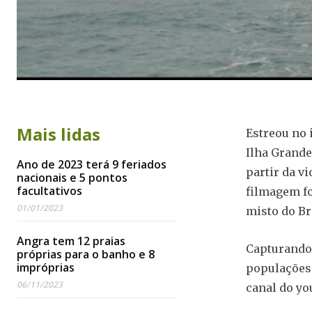
Mais lidas
Estreou no 
Ilha Grande
Ano de 2023 terá 9 feriados
partir da vi
nacionais e 5 pontos
facultativos
filmagem fo
01/01/2023
misto do Br
Angra tem 12 praias
Capturando 
próprias para o banho e 8
impróprias
populações 
06/11/2023
canal do yo