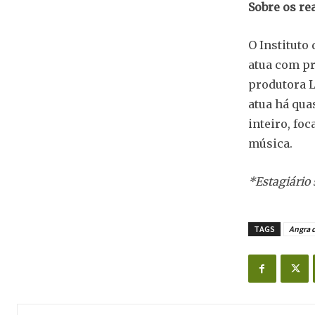
Sobre os re
O Instituto
atua com pro
produtora L
atua há qua
inteiro, fo
música.
*Estagiário
TAGS
Angra d