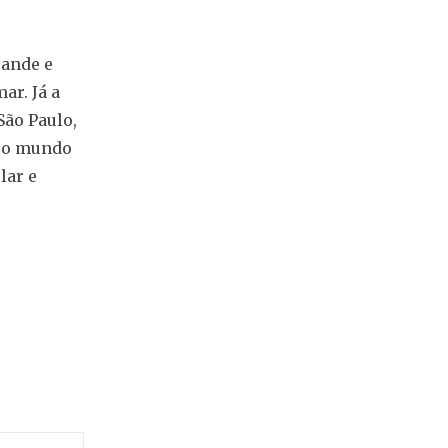
rande e
ar. Já a
São Paulo,
m o mundo
lar e