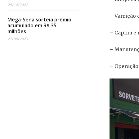
29/12/2022
– Varrição 
Mega-Sena sorteia prêmio
acumulado em R$ 35
milhões
– Capina e 
21/09/2023
– Manutenç
– Operação 