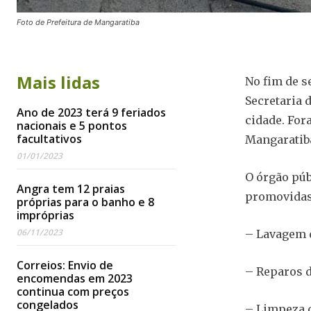
Foto de Prefeitura de Mangaratiba
Mais lidas
No fim de s
Secretaria 
Ano de 2023 terá 9 feriados
cidade. For
nacionais e 5 pontos
facultativos
Mangaratib
01/01/2023
O órgão pú
Angra tem 12 praias
promovidas 
próprias para o banho e 8
impróprias
06/11/2023
– Lavagem 
Correios: Envio de
– Reparos d
encomendas em 2023
continua com preços
congelados
– Limpeza d