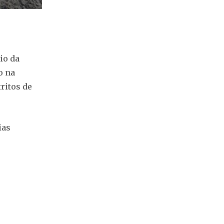
io da
o na
ritos de
ias