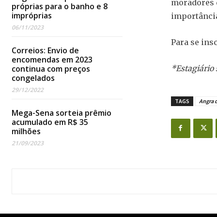
moradores d
próprias para o banho e 8
impróprias
importância
06/11/2023
Para se insc
Correios: Envio de
encomendas em 2023
continua com preços
*Estagiário 
congelados
29/12/2022
TAGS
Angra d
Mega-Sena sorteia prêmio
acumulado em R$ 35
milhões
21/09/2023