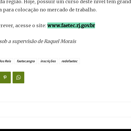
a região. Hoje, possuir um curso deste nível tem gran
 para colocação no mercado de trabalho.
rever, acesse o site:
www.faetec.rj.gov.br
sob a supervisão de Raquel Morais
os Reis
faetecangra
inscrições
redefaetec