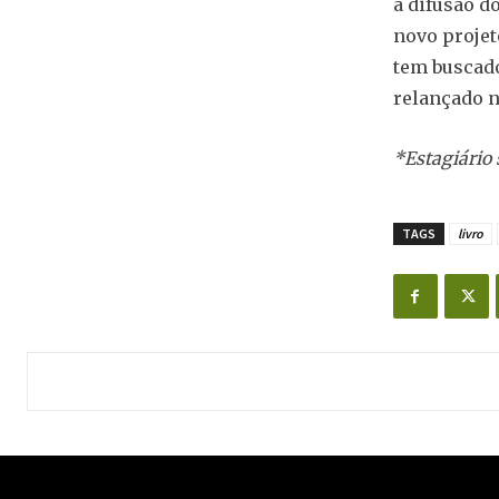
a difusão do
novo projeto
tem buscado
relançado n
*Estagiário 
TAGS
livro