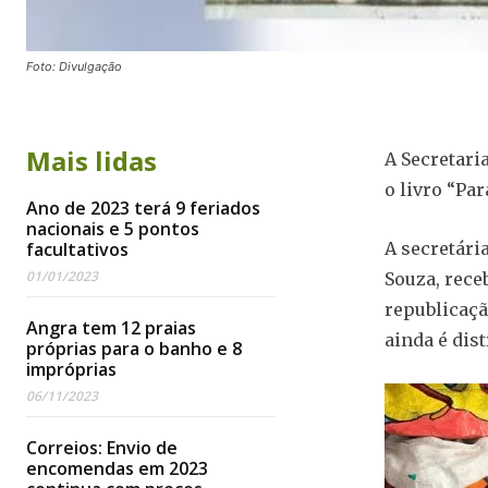
Foto: Divulgação
Mais lidas
A Secretaria
o livro “Par
Ano de 2023 terá 9 feriados
nacionais e 5 pontos
facultativos
A secretári
01/01/2023
Souza, rece
republicaçã
Angra tem 12 praias
ainda é dis
próprias para o banho e 8
impróprias
06/11/2023
Correios: Envio de
encomendas em 2023