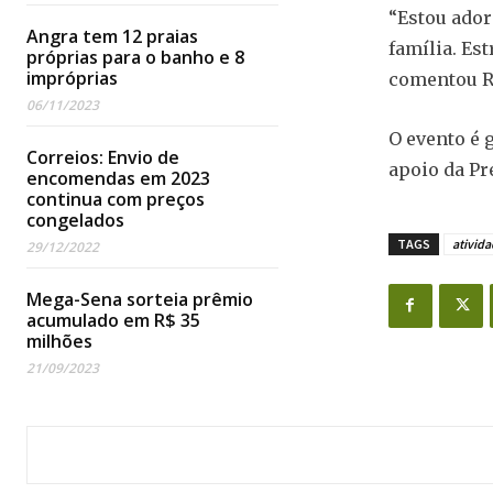
“Estou ador
Angra tem 12 praias
família. Es
próprias para o banho e 8
impróprias
comentou R
06/11/2023
O evento é g
Correios: Envio de
apoio da Pr
encomendas em 2023
continua com preços
congelados
TAGS
ativida
29/12/2022
Mega-Sena sorteia prêmio
acumulado em R$ 35
milhões
21/09/2023