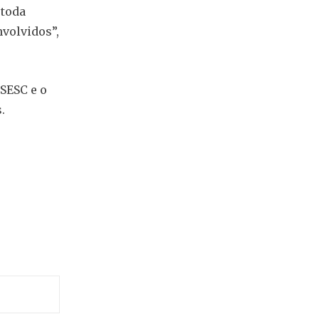
a
toda
nvolvidos”,
 SESC e o
.