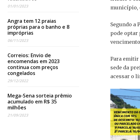
01/01/2023
município, 
Angra tem 12 praias
Segundo a P
próprias para o banho e 8
impróprias
pode optar 
06/11/2023
vencimento 
Correios: Envio de
Para emitir
encomendas em 2023
continua com preços
sede da pre
congelados
acessar o l
29/12/2022
Mega-Sena sorteia prêmio
acumulado em R$ 35
milhões
21/09/2023