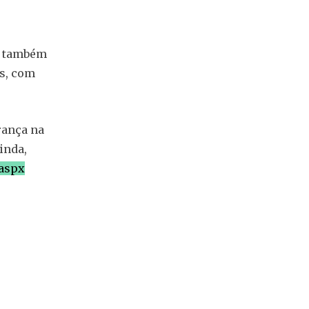
, também
is, com
rança na
inda,
.aspx