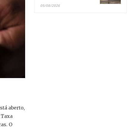
05/08/2026
stá aberto,
a Taxa
as. O