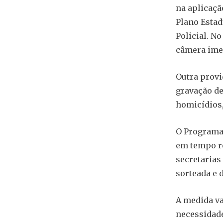
na aplicaçã
Plano Estad
Policial. N
câmera imed
Outra prov
gravação de
homicídios,
O Programa
em tempo re
secretarias
sorteada e 
A medida va
necessidade