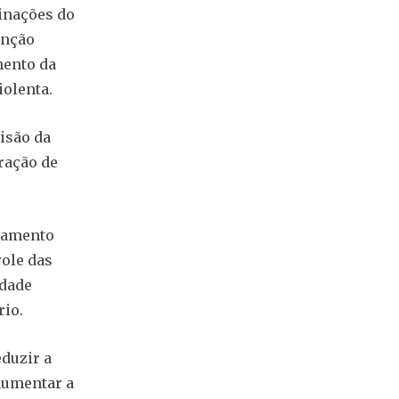
minações do
enção
mento da
olenta.
isão da
ração de
hamento
role das
idade
rio.
eduzir a
 aumentar a