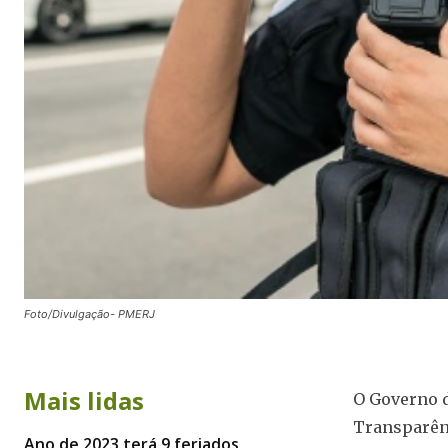
Foto/Divulgação- PMERJ
Mais lidas
O Governo d
Transparênc
Ano de 2023 terá 9 feriados