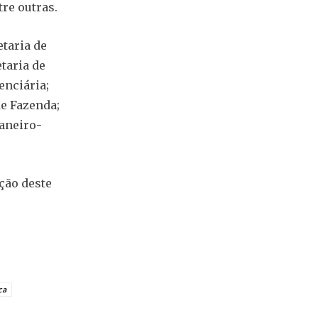
tre outras.
taria de
etaria de
enciária;
de Fazenda;
Janeiro-
ção deste
ca