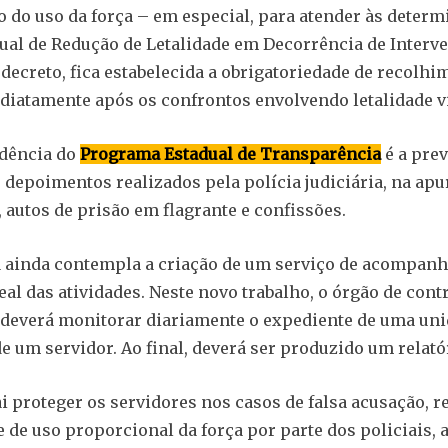
o do uso da força – em especial, para atender às deter
ual de Redução de Letalidade em Decorrência de Interv
o decreto, fica estabelecida a obrigatoriedade de recolhi
iatamente após os confrontos envolvendo letalidade vi
idência do
Programa Estadual de Transparência
é a prev
 depoimentos realizados pela polícia judiciária, na apu
 autos de prisão em flagrante e confissões.
 ainda contempla a criação de um serviço de acompan
al das atividades. Neste novo trabalho, o órgão de cont
 deverá monitorar diariamente o expediente de uma un
de um servidor. Ao final, deverá ser produzido um relató
i proteger os servidores nos casos de falsa acusação, r
 de uso proporcional da força por parte dos policiais,