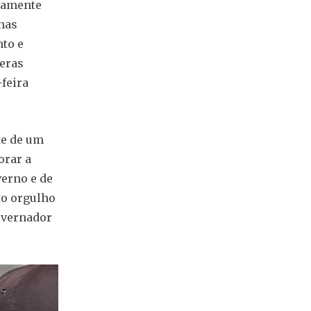
adamente
nas
to e
meras
-feira
te de um
orar a
verno e de
to orgulho
governador