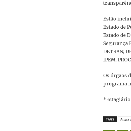
transparênc
Estão inclu
Estado de Po
Estado de D
Segurança P
DETRAN; DET
IPEM; PROC
Os órgãos d
programa n
*Estagiário
TAGS
Angra d