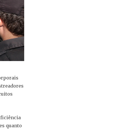
orporais
astreadores
cuitos
ficiência
ões quanto