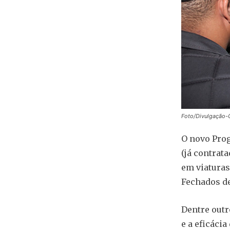
Foto/Divulgação-
O novo Prog
(já contrat
em viaturas
Fechados de
Dentre outr
e a eficáci