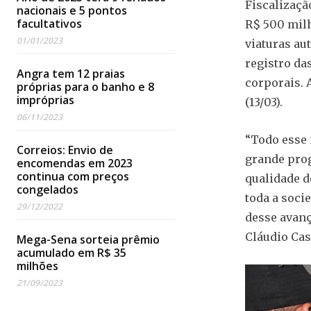
Fiscalizaçã
nacionais e 5 pontos
facultativos
R$ 500 milh
01/01/2023
viaturas au
registro da
Angra tem 12 praias
corporais. 
próprias para o banho e 8
impróprias
(13/03).
06/11/2023
“Todo esse 
Correios: Envio de
grande prog
encomendas em 2023
continua com preços
qualidade d
congelados
toda a soci
29/12/2022
desse avanç
Cláudio Cas
Mega-Sena sorteia prêmio
acumulado em R$ 35
milhões
21/09/2023