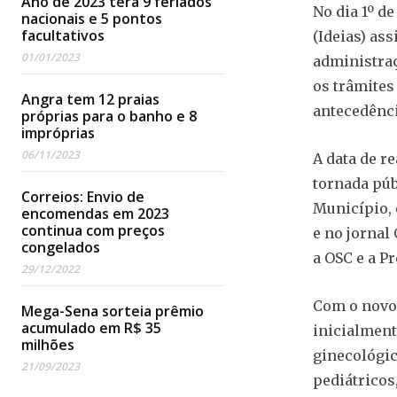
Ano de 2023 terá 9 feriados
No dia 1º d
nacionais e 5 pontos
facultativos
(Ideias) as
01/01/2023
administraç
os trâmites
Angra tem 12 praias
antecedênci
próprias para o banho e 8
impróprias
06/11/2023
A data de re
tornada púb
Correios: Envio de
Município, 
encomendas em 2023
continua com preços
e no jornal 
congelados
a OSC e a Pr
29/12/2022
Com o novo 
Mega-Sena sorteia prêmio
acumulado em R$ 35
inicialment
milhões
ginecológic
21/09/2023
pediátricos