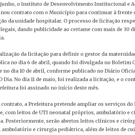
e junho, o Instituto de Desenvolvimento Institucional e A
sinou contrato com o Município para continuar à frente 
ão da unidade hospitalar. O processo de licitação respe
 legais, dando publicidade ao certame com mais de 30 d
a.
alização da licitação para definir o gestor da maternida
lica no dia 6 de abril, quando foi divulgada no Boletim O
e no dia 10 de abril, conforme publicado no Diário Ofici
O Dia. No dia 11 de maio, foi realizada a licitação, e o con
efeitura foi assinado no início deste mês.
contrato, a Prefeitura pretende ampliar os serviços d
e, com leitos de UTI neonatal próprios, ambulatório e c
a. Posteriormente, serão abertos leitos clínicos e cirúr
, ambulatório e cirurgia pediátrica, além de leitos de cu