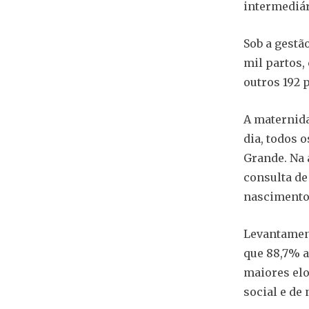
intermediár
Sob a gestã
mil partos,
outros 192 
A maternida
dia, todos 
Grande. Na 
consulta de
nascimento 
Levantament
que 88,7% a
maiores elo
social e de 