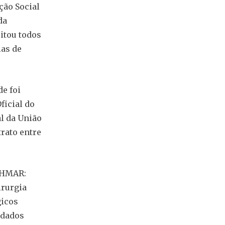
ção Social
da
itou todos
ias de
de foi
ficial do
al da União
trato entre
o HMAR:
irurgia
gicos
idados