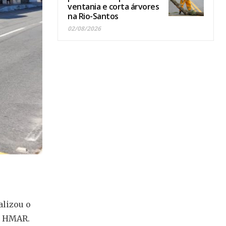
ventania e corta árvores
na Rio-Santos
02/08/2026
alizou o
 o HMAR.