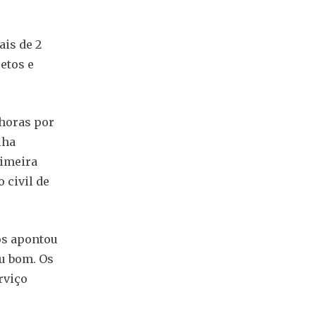
ais de 2
etos e
horas por
lha
rimeira
 civil de
os apontou
u bom. Os
rviço