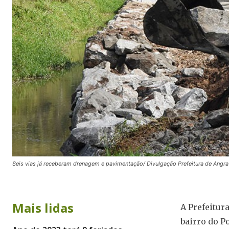
Seis vias já receberam drenagem e pavimentação/ Divulgação Prefeitura de Angra
Mais lidas
A Prefeitur
bairro do Po