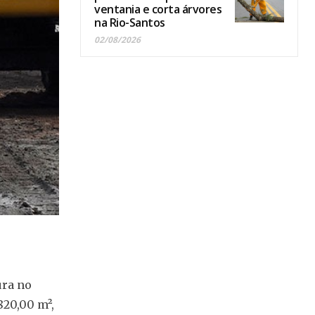
ventania e corta árvores
na Rio-Santos
02/08/2026
ura no
820,00 m²,