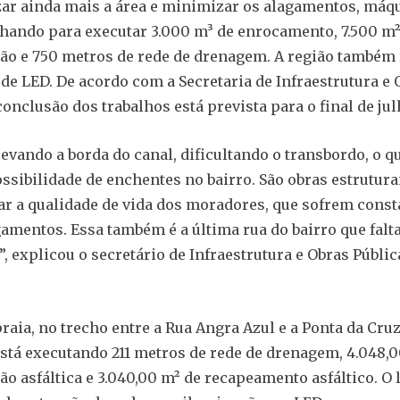
zar ainda mais a área e minimizar os alagamentos, máq
lhando para executar 3.000 m³ de enrocamento, 7.500 m²
o e 750 metros de rede de drenagem. A região também 
de LED. De acordo com a Secretaria de Infraestrutura e 
conclusão dos trabalhos está prevista para o final de jul
evando a borda do canal, dificultando o transbordo, o qu
ossibilidade de enchentes no bairro. São obras estrutur
r a qualidade de vida dos moradores, que sofrem cons
amentos. Essa também é a última rua do bairro que falt
, explicou o secretário de Infraestrutura e Obras Públic
raia, no trecho entre a Rua Angra Azul e a Ponta da Cruz
está executando 211 metros de rede de drenagem, 4.048,
o asfáltica e 3.040,00 m² de recapeamento asfáltico. O 