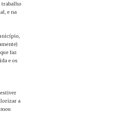
 trabalho
l, e na
unicípio,
ramente)
que faz
ida e os
estiver
lorizar a
irmou