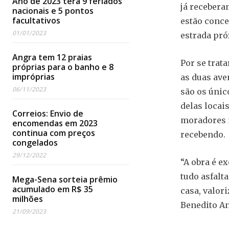
Ano de 2023 terá 9 feriados
já recebera
nacionais e 5 pontos
facultativos
estão conce
01/01/2023
estrada pró
Angra tem 12 praias
Por se trat
próprias para o banho e 8
impróprias
as duas ave
06/11/2023
são os únic
delas locai
Correios: Envio de
moradores 
encomendas em 2023
continua com preços
recebendo.
congelados
29/12/2022
“A obra é e
tudo asfalt
Mega-Sena sorteia prêmio
acumulado em R$ 35
casa, valor
milhões
Benedito An
21/09/2023