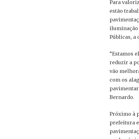
Para valori
estão traba
pavimentaçã
iluminação 
Públicas, a 
“Estamos el
reduzir a p
vão melhora
com os alag
pavimentar”
Bernardo.
Próximo à p
prefeitura 
pavimentaçã