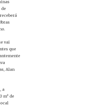
uinas
 de
receberá
Obras
ho.
e vai
antes que
tantemente
ava
as, Alan
, a
00 m² de
local