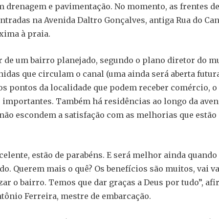
m drenagem e pavimentação. No momento, as frentes de
ntradas na Avenida Daltro Gonçalves, antiga Rua do Cana
xima à praia.
ar de um bairro planejado, segundo o plano diretor do m
nidas que circulam o canal (uma ainda será aberta futu
os pontos da localidade que podem receber comércio, o 
s importantes. Também há residências ao longo da aven
não escondem a satisfação com as melhorias que estão
xcelente, estão de parabéns. E será melhor ainda quando 
ado. Querem mais o quê? Os benefícios são muitos, vai va
izar o bairro. Temos que dar graças a Deus por tudo”, af
tônio Ferreira, mestre de embarcação.