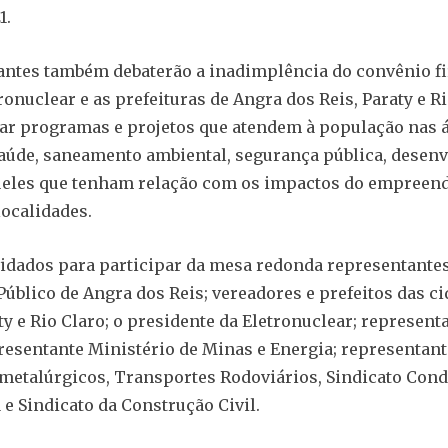
1.
antes também debaterão a inadimplência do convênio f
ronuclear e as prefeituras de Angra dos Reis, Paraty e Ri
ar programas e projetos que atendem à população nas 
aúde, saneamento ambiental, segurança pública, desen
queles que tenham relação com os impactos do empreen
localidades.
dados para participar da mesa redonda representante
Público de Angra dos Reis; vereadores e prefeitos das c
ty e Rio Claro; o presidente da Eletronuclear; represent
esentante Ministério de Minas e Energia; representant
 metalúrgicos, Transportes Rodoviários, Sindicato Cond
e Sindicato da Construção Civil.