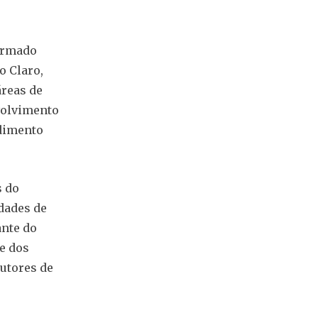
irmado
o Claro,
áreas de
volvimento
dimento
s do
idades de
ante do
e dos
utores de