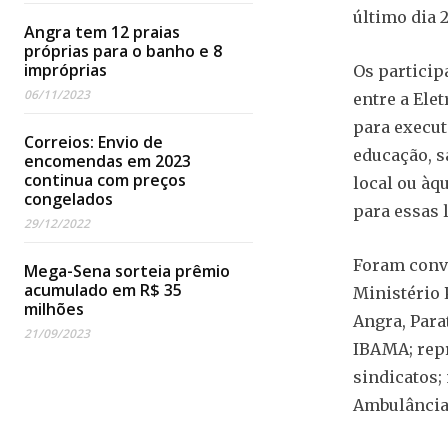
último dia 2
Angra tem 12 praias
próprias para o banho e 8
impróprias
Os particip
06/11/2023
entre a Elet
para execut
Correios: Envio de
educação, s
encomendas em 2023
continua com preços
local ou à
congelados
para essas 
29/12/2022
Foram convi
Mega-Sena sorteia prêmio
acumulado em R$ 35
Ministério 
milhões
Angra, Para
21/09/2023
IBAMA; repr
sindicatos;
Ambulância 