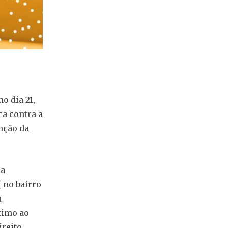
o dia 21,
ca contra a
enção da
la
 no bairro
a
ximo ao
reito,