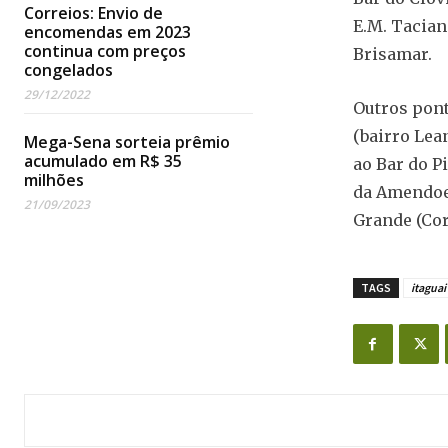
Correios: Envio de
E.M. Tacian
encomendas em 2023
continua com preços
Brisamar.
congelados
29/12/2022
Outros pont
(bairro Lea
Mega-Sena sorteia prêmio
acumulado em R$ 35
ao Bar do P
milhões
da Amendoei
21/09/2023
Grande (Cor
TAGS
itaguai