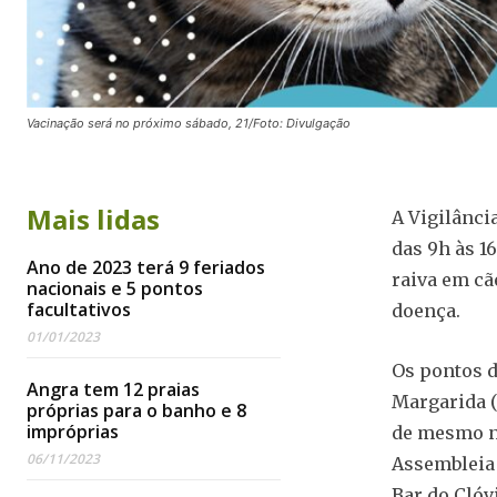
Vacinação será no próximo sábado, 21/Foto: Divulgação
Mais lidas
A Vigilânci
das 9h às 1
Ano de 2023 terá 9 feriados
raiva em cã
nacionais e 5 pontos
facultativos
doença.
01/01/2023
Os pontos d
Angra tem 12 praias
Margarida (
próprias para o banho e 8
impróprias
de mesmo no
06/11/2023
Assembleia 
Bar do Clóv