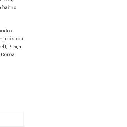
o bairro
eandro
 – próximo
el), Praça
 Coroa