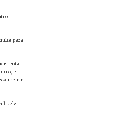
utro
 multa para
ocê tenta
erro, e
 assumem o
el pela