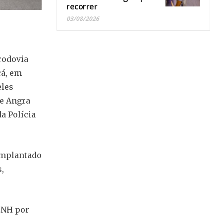
recorrer
03/08/2026
rodovia
çá, em
eles
 e Angra
a Polícia
 implantado
,
CNH por