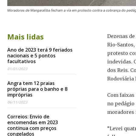
Moradores de Mangaratiba fecham a via em protesto contra a cobrança do pedág
Mais lidas
Dezenas de
Rio-Santos,
Ano de 2023 terá 9 feriados
protesto co
nacionais e 5 pontos
facultativos
indevidas. 
01/01/2023
dos Reis. C
Rodoviária
Angra tem 12 praias
próprias para o banho e 8
impróprias
Com faixas 
06/11/2023
no pedágio 
moradores r
Correios: Envio de
encomendas em 2023
continua com preços
“Levei quat
congelados