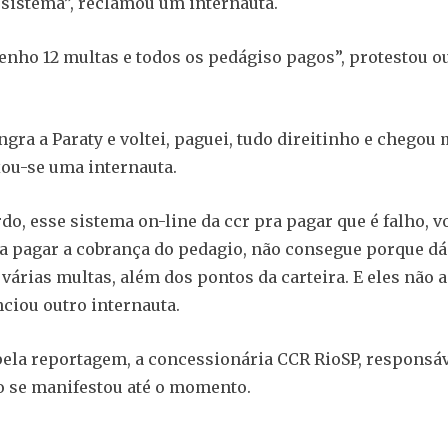
 sistema”, reclamou um internauta.
enho 12 multas e todos os pedágiso pagos”, protestou o
ngra a Paraty e voltei, paguei, tudo direitinho e chegou
ou-se uma internauta.
do, esse sistema on-line da ccr pra pagar que é falho, v
a pagar a cobrança do pedagio, não consegue porque dá 
várias multas, além dos pontos da carteira. E eles não
nciou outro internauta.
ela reportagem, a concessionária CCR RioSP, responsáv
o se manifestou até o momento.