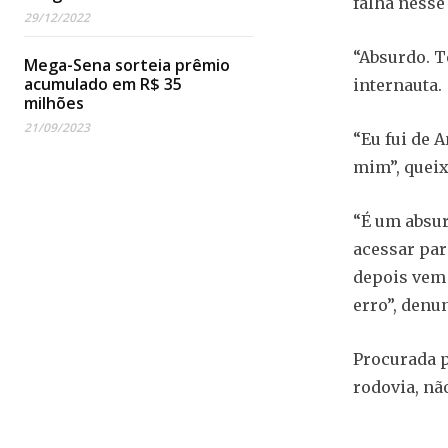
falha nesse
29/12/2022
“Absurdo. T
Mega-Sena sorteia prêmio
acumulado em R$ 35
internauta.
milhões
21/09/2023
“Eu fui de A
mim”, queix
“É um absur
acessar par
depois vem 
erro”, denu
Procurada p
rodovia, nã