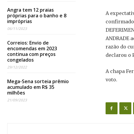
Angra tem 12 praias
A expectati
próprias para o banho e 8
impróprias
confirmado 
06/11/2023
DEFERIMENT
ANDRADE ao 
Correios: Envio de
razão do cu
encomendas em 2023
continua com preços
declarou o 
congelados
29/12/2022
A chapa Fer
voto.
Mega-Sena sorteia prêmio
acumulado em R$ 35
milhões
21/09/2023