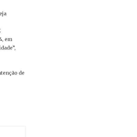
eja
E
4, em
idade”,
ntenção de