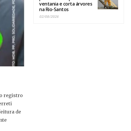
ventania e corta árvores
na Rio-Santos
02/08/2026
o registro
rreti
eitura de
nte