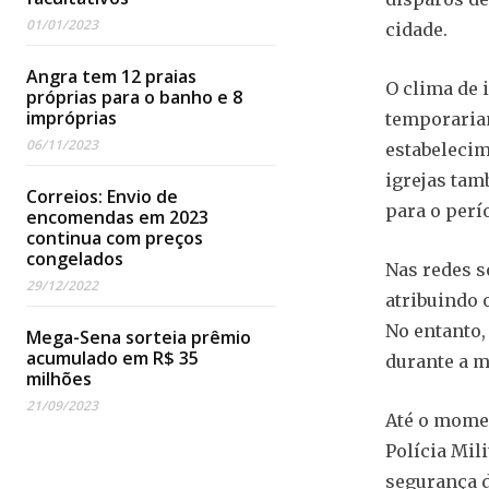
01/01/2023
cidade.
Angra tem 12 praias
O clima de 
próprias para o banho e 8
impróprias
temporariam
06/11/2023
estabelecim
igrejas tam
Correios: Envio de
para o perí
encomendas em 2023
continua com preços
congelados
Nas redes s
29/12/2022
atribuindo 
No entanto,
Mega-Sena sorteia prêmio
acumulado em R$ 35
durante a 
milhões
21/09/2023
Até o momen
Polícia Mil
segurança 