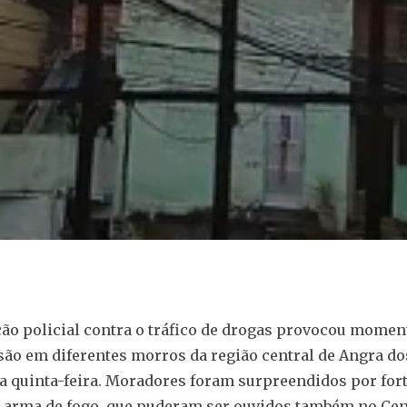
o policial contra o tráfico de drogas provocou momen
são em diferentes morros da região central de Angra do
 quinta-feira. Moradores foram surpreendidos por for
 arma de fogo, que puderam ser ouvidos também no Cen