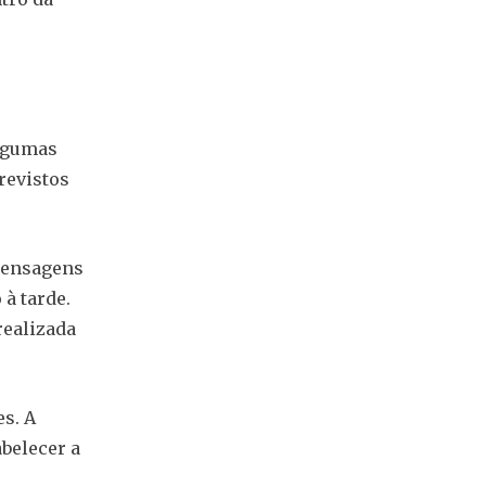
algumas
revistos
mensagens
à tarde.
realizada
s. A
belecer a