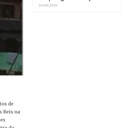
04/08/2026
tos de
s Reis na
tes
tro da