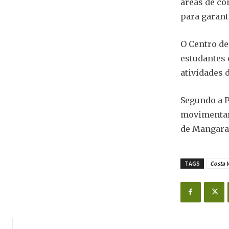
áreas de co
para garant
O Centro de 
estudantes 
atividades 
Segundo a P
movimentar 
de Mangarat
TAGS
Costa 