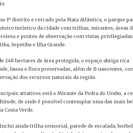
io.
o 1º distrito e cercado pela Mata Atlântica, o parque pa
oteiro turístico da cidade com trilhas, mirantes, áreas d
irolesa e pontos de observação com vistas privilegiadas
iba, Sepetiba e Ilha Grande.
e 248 hectares de área protegida, o espaço abriga rica
ade, fauna e flora preservadas, além de 11 nascentes, co
ervação dos recursos naturais da região.
incipais atrativos está o Mirante da Pedra do Urubu, a c
ltitude, de onde é possível contemplar uma das mais be
a Costa Verde.
inclui ainda trilha sensorial, parede de escalada, borbol