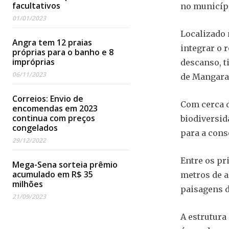
facultativos
no municíp
01/01/2023
Localizado n
Angra tem 12 praias
integrar o r
próprias para o banho e 8
impróprias
descanso, t
06/11/2023
de Mangarat
Correios: Envio de
Com cerca d
encomendas em 2023
continua com preços
biodiversid
congelados
para a cons
29/12/2022
Entre os pr
Mega-Sena sorteia prêmio
acumulado em R$ 35
metros de a
milhões
paisagens d
21/09/2023
A estrutura 