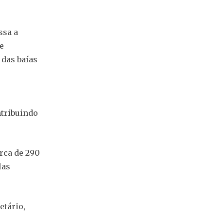
ssa a
e
 das baías
ntribuindo
erca de 290
las
etário,