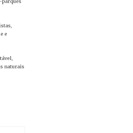
a-parques
istas,
e e
tável,
s naturais